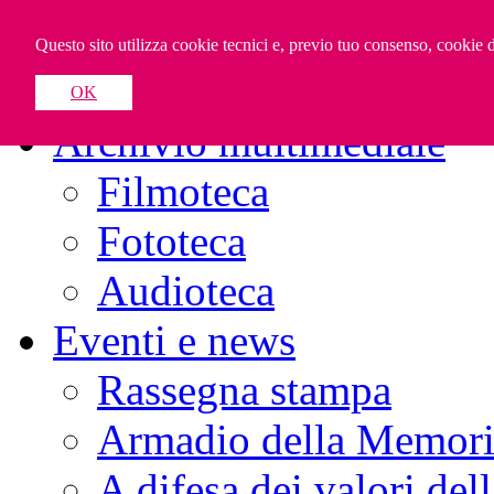
Home
Questo sito utilizza cookie tecnici e, previo tuo consenso, cookie di
Il progetto
OK
Archivio multimediale
Filmoteca
Fototeca
Audioteca
Eventi e news
Rassegna stampa
Armadio della Memoria 
A difesa dei valori del